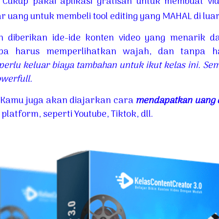
Cukup pakai aplikasi gratisan untuk membuat vi
ar uang untuk membeli tool editing yang MAHAL di lua
 diberikan ide-ide konten video yang menarik 
npa harus memperlihatkan wajah, dan tanpa ha
perlu keluar biaya tambahan untuk ikut kelas ini. Se
werfull.
, Kamu juga akan diajarkan cara
mendapatkan uang d
platform, seperti Youtube, Tiktok, dll.