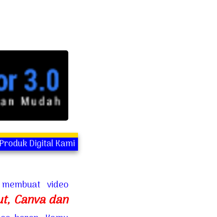
tal Kami
membuat video
t, Canva dan