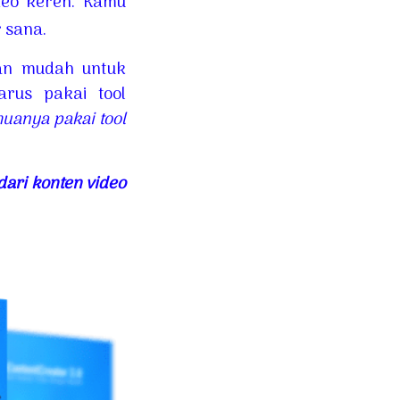
deo keren. Kamu
r sana.
dan mudah untuk
rus pakai tool
muanya pakai tool
ari konten video