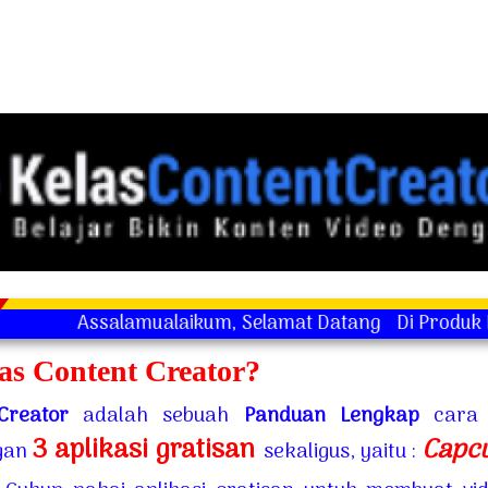
salamualaikum, Selamat Datang
Di Produk Produk Digi
as Content Creator?
Creator
adalah sebuah
Panduan Lengkap
cara 
3 aplikasi gratisan
Capcu
ngan
sekaligus, yaitu :